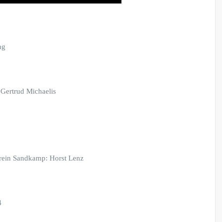
ng
Gertrud Michaelis
rein Sandkamp: Horst Lenz
4