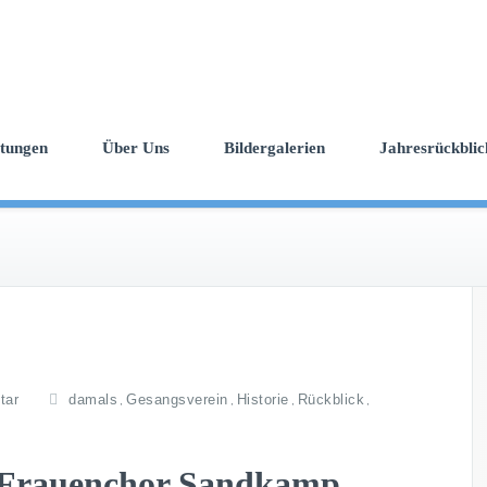
ltungen
Über Uns
Bildergalerien
Jahresrückblic
tar
damals
Gesangsverein
Historie
Rückblick
,
,
,
,
m Frauenchor Sandkamp