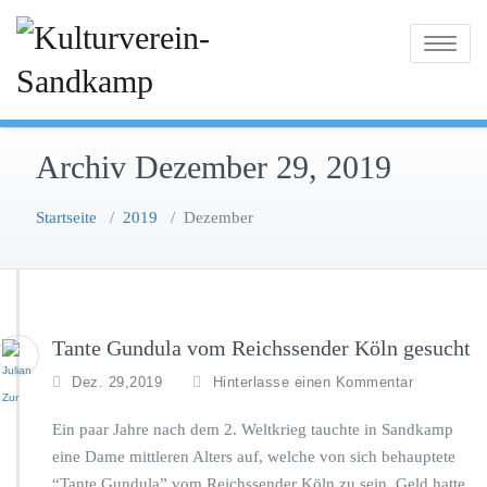
Zum
Inhalt
Toggle na
springen
Archiv Dezember 29, 2019
Startseite
/
2019
/
Dezember
Tante Gundula vom Reichssender Köln gesucht
Dez. 29,2019
Hinterlasse einen Kommentar
Ein paar Jahre nach dem 2. Weltkrieg tauchte in Sandkamp
eine Dame mittleren Alters auf, welche von sich behauptete
“Tante Gundula” vom Reichssender Köln zu sein. Geld hatte