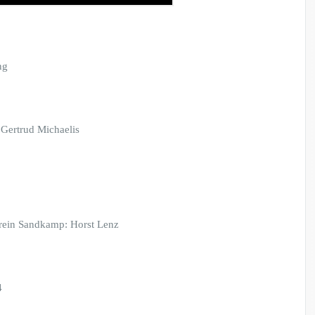
ng
Gertrud Michaelis
rein Sandkamp: Horst Lenz
4