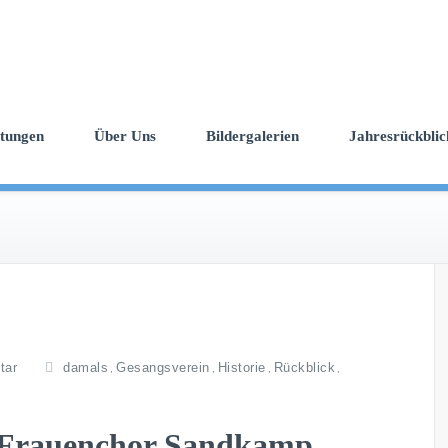
ltungen
Über Uns
Bildergalerien
Jahresrückblic
tar
damals
Gesangsverein
Historie
Rückblick
,
,
,
,
m Frauenchor Sandkamp