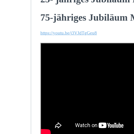
75-jähriges Jubiläu
https://youtu.be/j3VJdTgGeu8